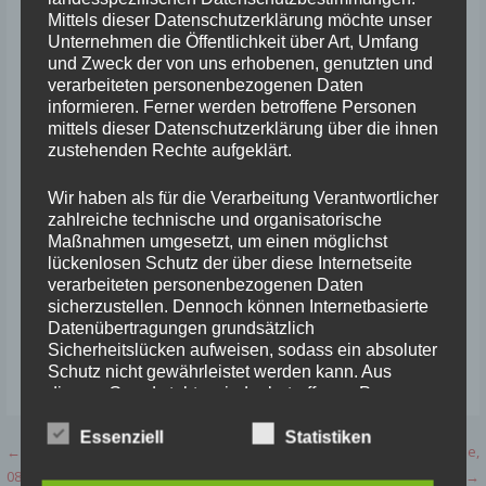
Mittels dieser Datenschutzerklärung möchte unser
Unternehmen die Öffentlichkeit über Art, Umfang
und Zweck der von uns erhobenen, genutzten und
verarbeiteten personenbezogenen Daten
informieren. Ferner werden betroffene Personen
mittels dieser Datenschutzerklärung über die ihnen
zustehenden Rechte aufgeklärt.
Wir haben als für die Verarbeitung Verantwortlicher
zahlreiche technische und organisatorische
Maßnahmen umgesetzt, um einen möglichst
lückenlosen Schutz der über diese Internetseite
verarbeiteten personenbezogenen Daten
sicherzustellen. Dennoch können Internetbasierte
Datenübertragungen grundsätzlich
Sicherheitslücken aufweisen, sodass ein absoluter
Schutz nicht gewährleistet werden kann. Aus
Veröffentlicht in:
Erfolge
,
Ergebnisse
,
Infos
,
Wettkämpfe
diesem Grund steht es jeder betroffenen Person
frei, personenbezogene Daten auch auf
alternativen Wegen, beispielsweise telefonisch, an
Essenziell
Statistiken
Beitragsnavigation
← Hallenwettkampf Saarbrücken,
Saarlandmeisterschaften Halle,
uns zu übermitteln.
08.01.2023
Saarbrücken, 21.01.2023 →