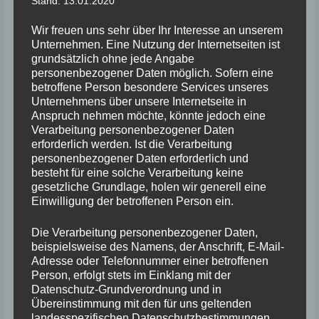
Stand: 13.01.2020
2.
2009
W 14
Steuer
sek.
Wir freuen uns sehr über Ihr Interesse an unserem
Hoch W
Helena
1,46
Unternehmen. Eine Nutzung der Internetseiten ist
2.
2009
grundsätzlich ohne jede Angabe
14
Steuer
m
personenbezogener Daten möglich. Sofern eine
betroffene Person besondere Services unseres
Weit W
Helena
4,42
3.
2009
Unternehmens über unsere Internetseite in
14
Steuer
m
Anspruch nehmen möchte, könnte jedoch eine
Verarbeitung personenbezogener Daten
erforderlich werden. Ist die Verarbeitung
personenbezogener Daten erforderlich und
besteht für eine solche Verarbeitung keine
gesetzliche Grundlage, holen wir generell eine
Einwilligung der betroffenen Person ein.
Die Verarbeitung personenbezogener Daten,
beispielsweise des Namens, der Anschrift, E-Mail-
Adresse oder Telefonnummer einer betroffenen
Person, erfolgt stets im Einklang mit der
Datenschutz-Grundverordnung und in
Übereinstimmung mit den für uns geltenden
landesspezifischen Datenschutzbestimmungen.