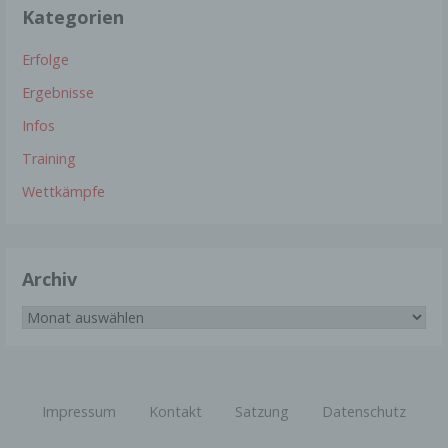
indirekt, insbesondere mittels Zuordnung zu einer
Kategorien
Kennung wie einem Namen, zu einer
Kennnummer, zu Standortdaten, zu einer Online-
Kennung oder zu einem oder mehreren
Erfolge
besonderen Merkmalen, die Ausdruck der
physischen, physiologischen, genetischen,
Ergebnisse
psychischen, wirtschaftlichen, kulturellen oder
sozialen Identität dieser natürlichen Person sind,
Infos
identifiziert werden kann.
Training
Wettkämpfe
b) betroffene Person
Betroffene Person ist jede identifizierte oder
identifizierbare natürliche Person, deren
personenbezogene Daten von dem für die
Archiv
Verarbeitung Verantwortlichen verarbeitet werden.
Archiv
c) Verarbeitung
Verarbeitung ist jeder mit oder ohne Hilfe
automatisierter Verfahren ausgeführte Vorgang
Impressum
Kontakt
Satzung
Datenschutz
oder jede solche Vorgangsreihe im
Zusammenhang mit personenbezogenen Daten
wie das Erheben, das Erfassen, die Organisation,