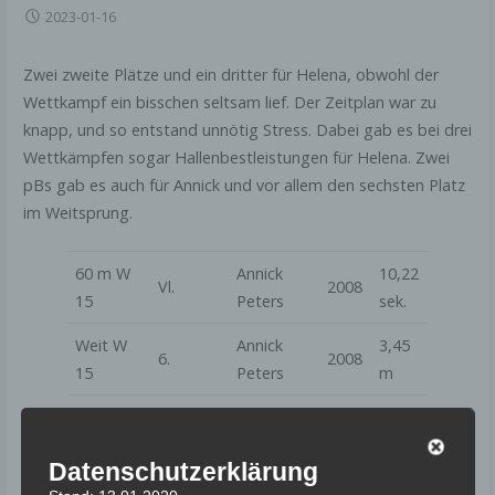
2023-01-16
Zwei zweite Plätze und ein dritter für Helena, obwohl der
Wettkampf ein bisschen seltsam lief. Der Zeitplan war zu
knapp, und so entstand unnötig Stress. Dabei gab es bei drei
Wettkämpfen sogar Hallenbestleistungen für Helena. Zwei
pBs gab es auch für Annick und vor allem den sechsten Platz
im Weitsprung.
60 m W
Annick
10,22
Vl.
2008
15
Peters
sek.
Weit W
Annick
3,45
6.
2008
15
Peters
m
60 m W
2. B-
Helena
9,11
2009
14
Endlauf
Steuer
sek.
Datenschutzerklärung
60 m H
Helena
10,79