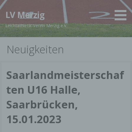
Zum
Inhalt
LV Merzig
springen
Leichtathletik-Verein Merzig e.V.
Neuigkeiten
Saarlandmeisterschaf
ten U16 Halle,
Saarbrücken,
15.01.2023