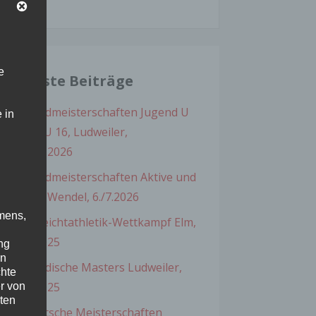
chen
h:
e
Neueste Beiträge
Saarlandmeisterschaften Jugend U
 in
20 und U 16, Ludweiler,
30./31.5.2026
Saarlandmeisterschaften Aktive und
U18, St. Wendel, 6./7.2026
mens,
Kinderleichtathletik-Wettkampf Elm,
15.06.2025
ng
en
Saarländische Masters Ludweiler,
chte
05.07.2025
r von
ten
Süddeutsche Meisterschaften