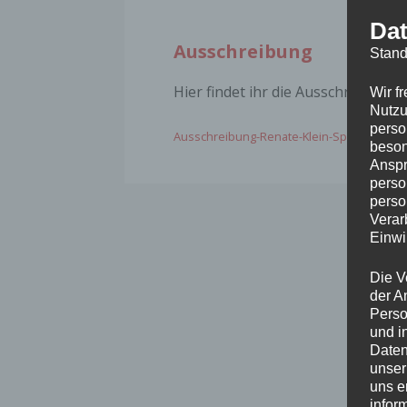
Dat
Ausschreibung
Stand
Hier findet ihr die Ausschreibung 
Wir f
Nutzu
perso
Ausschreibung-Renate-Klein-Sportfest-1
beson
Anspr
perso
perso
Verar
Einwi
Die V
der A
Perso
und i
Daten
unser
uns e
infor