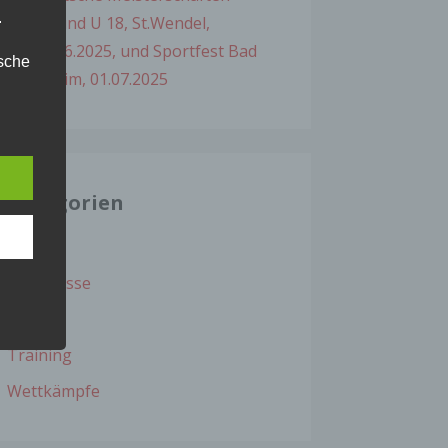
.
Aktive und U 18, St.Wendel,
28./29.06.2025, und Sportfest Bad
ische
Dürkheim, 01.07.2025
n
ann.
Kategorien
ise
Erfolge
Ergebnisse
 den
Infos
e
Training
nsere
 Um
Wettkämpfe