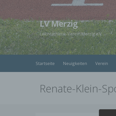
Zum
Inhalt
springen
LV Merzig
Leichtathletik-Verein Merzig e.V.
Startseite
Neuigkeiten
Verein
Renate-Klein-Sp