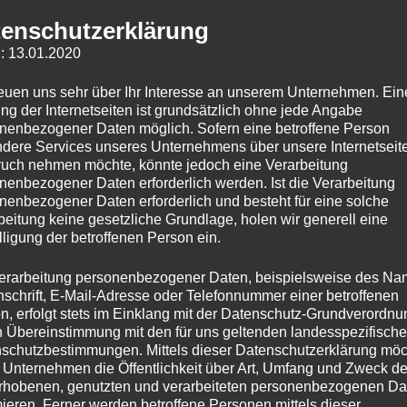
Su
nac
enschutzerklärung
: 13.01.2020
des diesjährigen Renate-Klein-Sportfestes.
reuen uns sehr über Ihr Interesse an unserem Unternehmen. Ein
ng der Internetseiten ist grundsätzlich ohne jede Angabe
nenbezogener Daten möglich. Sofern eine betroffene Person
Herunterladen
dere Services unseres Unternehmens über unsere Internetseite
uch nehmen möchte, könnte jedoch eine Verarbeitung
nenbezogener Daten erforderlich werden. Ist die Verarbeitung
nenbezogener Daten erforderlich und besteht für eine solche
beitung keine gesetzliche Grundlage, holen wir generell eine
lligung der betroffenen Person ein.
erarbeitung personenbezogener Daten, beispielsweise des Na
nschrift, E-Mail-Adresse oder Telefonnummer einer betroffenen
n, erfolgt stets im Einklang mit der Datenschutz-Grundverordnu
n Übereinstimmung mit den für uns geltenden landesspezifisch
schutzbestimmungen. Mittels dieser Datenschutzerklärung mö
 Unternehmen die Öffentlichkeit über Art, Umfang und Zweck de
rhobenen, genutzten und verarbeiteten personenbezogenen Da
mieren. Ferner werden betroffene Personen mittels dieser