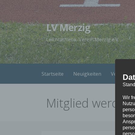
Zum
Inhalt
springen
LV Merzig
Leichtathletik-Verein Merzig e.V.
Startseite
Neuigkeiten
Verein
Dat
Stand
Mitglied werden
Wir f
Nutzu
perso
beson
Anspr
perso
perso