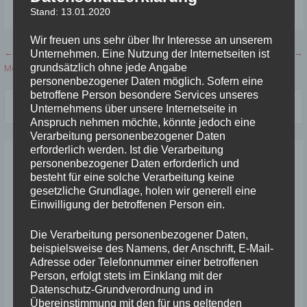
Stand: 13.01.2020
Veröffentlicht in:
Infos
,
Wettkämpfe
Wir freuen uns sehr über Ihr Interesse an unserem
Beitragsnavigation
← 15. Sparkassen-Citylauf des LV
Vom Parkrun zum Citylauf →
Unternehmen. Eine Nutzung der Internetseiten ist
grundsätzlich ohne jede Angabe
Merzig, 08.03.2020 Merzig
personenbezogener Daten möglich. Sofern eine
betroffene Person besondere Services unseres
Suchen
Unternehmens über unsere Internetseite in
nach:
Anspruch nehmen möchte, könnte jedoch eine
Verarbeitung personenbezogener Daten
erforderlich werden. Ist die Verarbeitung
Neueste Beiträge
personenbezogener Daten erforderlich und
besteht für eine solche Verarbeitung keine
Saarlandmeisterschaften Jugend U 20 und U 16, Ludweiler,
gesetzliche Grundlage, holen wir generell eine
Einwilligung der betroffenen Person ein.
30./31.5.2026
Saarlandmeisterschaften Aktive und U18, St. Wendel,
Die Verarbeitung personenbezogener Daten,
6./7.2026
beispielsweise des Namens, der Anschrift, E-Mail-
Adresse oder Telefonnummer einer betroffenen
Kinderleichtathletik-Wettkampf Elm, 15.06.2025
Person, erfolgt stets im Einklang mit der
Datenschutz-Grundverordnung und in
Saarländische Masters Ludweiler, 05.07.2025
Übereinstimmung mit den für uns geltenden