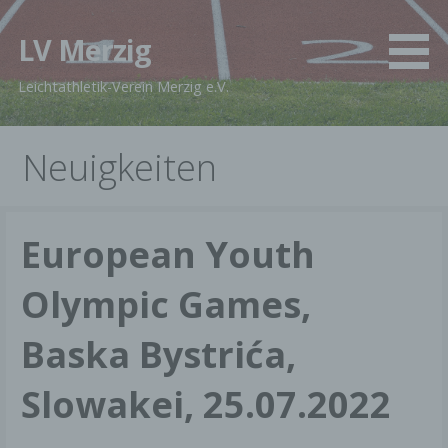
Zum
Inhalt
LV Merzig
springen
Leichtathletik-Verein Merzig e.V.
Neuigkeiten
European Youth
Olympic Games,
Baska Bystrića,
Slowakei, 25.07.2022