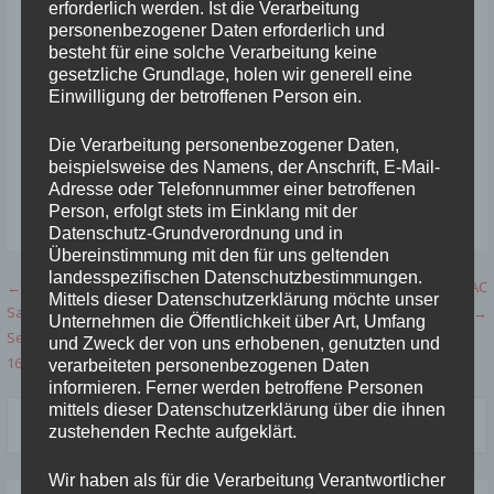
erforderlich werden. Ist die Verarbeitung
personenbezogener Daten erforderlich und
besteht für eine solche Verarbeitung keine
gesetzliche Grundlage, holen wir generell eine
Einwilligung der betroffenen Person ein.
Die Verarbeitung personenbezogener Daten,
beispielsweise des Namens, der Anschrift, E-Mail-
Adresse oder Telefonnummer einer betroffenen
Person, erfolgt stets im Einklang mit der
Veröffentlicht in:
Erfolge
,
Ergebnisse
,
Infos
,
Wettkämpfe
Datenschutz-Grundverordnung und in
Übereinstimmung mit den für uns geltenden
landesspezifischen Datenschutzbestimmungen.
Beitragsnavigation
← Südwestdeutsche und
Ferienabendsportfest des LAC
Mittels dieser Datenschutzerklärung möchte unser
Saarländische
Saarlouis, Fraulautern, 04.08.2022 →
Unternehmen die Öffentlichkeit über Art, Umfang
Seniorenmeisterschaften, Dillingen,
und Zweck der von uns erhobenen, genutzten und
16.07.2022
verarbeiteten personenbezogenen Daten
informieren. Ferner werden betroffene Personen
Suchen
mittels dieser Datenschutzerklärung über die ihnen
zustehenden Rechte aufgeklärt.
nach:
Wir haben als für die Verarbeitung Verantwortlicher