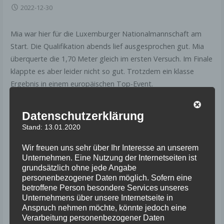
2022-12-30
Mia war hier für die Luxemburger Nationalmannschaft am
Start. Die Qualifikation abends lief ausgesprochen gut. Mia
überquerte die 1,70 Meter gleich im ersten Versuch. Im Finale
klappte es aber leider nicht so gut. Trotzdem ein klasse
Ergebnis in einem europäischen Top-Event.
1,60
Datenschutzerklärung
Hochsprung
Mia
m (Q:
Stand: 13.01.2020
13.
2006
WU 18
Bourscheid
1,70
Wir freuen uns sehr über Ihr Interesse an unserem
m)
Unternehmen. Eine Nutzung der Internetseiten ist
grundsätzlich ohne jede Angabe
personenbezogener Daten möglich. Sofern eine
betroffene Person besondere Services unseres
Unternehmens über unsere Internetseite in
Anspruch nehmen möchte, könnte jedoch eine
Verarbeitung personenbezogener Daten