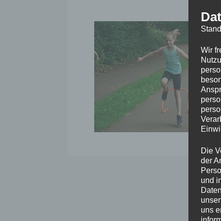
Dat
Stand
Wir f
Nutzu
perso
beson
Anspr
perso
perso
Verar
Einwi
Die V
der A
Perso
und i
Daten
unser
uns e
infor