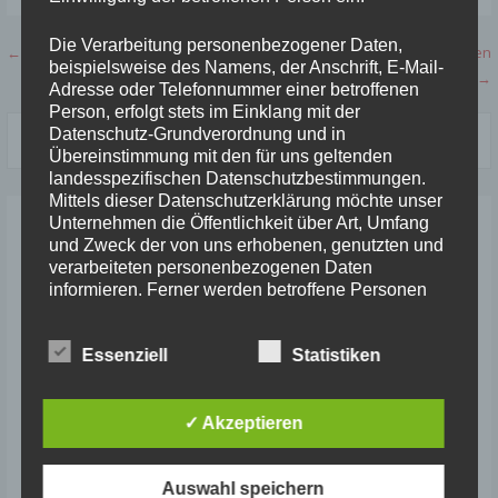
Die Verarbeitung personenbezogener Daten,
Beitragsnavigation
← 30.04. Werfertag Merzig
02.04. SLB-Meisterschaften
beispielsweise des Namens, der Anschrift, E-Mail-
Langstrecken, Rehlingen →
Adresse oder Telefonnummer einer betroffenen
Person, erfolgt stets im Einklang mit der
Suchen
Datenschutz-Grundverordnung und in
nach:
Übereinstimmung mit den für uns geltenden
landesspezifischen Datenschutzbestimmungen.
Mittels dieser Datenschutzerklärung möchte unser
Unternehmen die Öffentlichkeit über Art, Umfang
Neueste Beiträge
und Zweck der von uns erhobenen, genutzten und
verarbeiteten personenbezogenen Daten
Saarlandmeisterschaften Jugend U 20 und U 16, Ludweiler,
informieren. Ferner werden betroffene Personen
30./31.5.2026
mittels dieser Datenschutzerklärung über die ihnen
zustehenden Rechte aufgeklärt.
Saarlandmeisterschaften Aktive und U18, St. Wendel,
Essenziell
Statistiken
6./7.2026
Wir haben als für die Verarbeitung Verantwortlicher
Kinderleichtathletik-Wettkampf Elm, 15.06.2025
zahlreiche technische und organisatorische
✓ Akzeptieren
Maßnahmen umgesetzt, um einen möglichst
Saarländische Masters Ludweiler, 05.07.2025
lückenlosen Schutz der über diese Internetseite
verarbeiteten personenbezogenen Daten
Süddeutsche Meisterschaften Aktive und U 18, St.Wendel,
Auswahl speichern
sicherzustellen. Dennoch können Internetbasierte