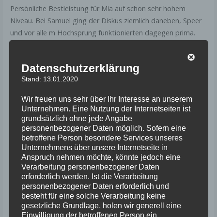
Persönliche Bestleistung für Mia auf schon sehr hohem
Niveau. Bei Samuel ging der Diskus ziemlich daneben, Speer
und vor alle m Hochsprung funktionierten dagegen prima.
Samuel
Hoch Männer
2000
1,81 m
Datenschutzerklärung
Werner
Stand: 13.01.2020
Diskus
Samuel
28,85
2000
Wir freuen uns sehr über Ihr Interesse an unserem
Männer
Werner
m
Unternehmen. Eine Nutzung der Internetseiten ist
grundsätzlich ohne jede Angabe
Speer
Samuel
50,08
2000
personenbezogener Daten möglich. Sofern eine
Männer
Werner
m
betroffene Person besondere Services unseres
Unternehmens über unsere Internetseite in
Mia
Anspruch nehmen möchte, könnte jedoch eine
Hoch WU 18
2006
1,68 m
Bourscheid
Verarbeitung personenbezogener Daten
erforderlich werden. Ist die Verarbeitung
personenbezogener Daten erforderlich und
besteht für eine solche Verarbeitung keine
gesetzliche Grundlage, holen wir generell eine
Veröffentlicht in:
Infos
Einwilligung der betroffenen Person ein.