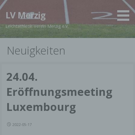
Zum
Inhalt
LV Merzig
springen
Leichtathletik-Verein Merzig e.V.
Neuigkeiten
24.04.
Eröffnungsmeeting
Luxembourg
2022-05-17